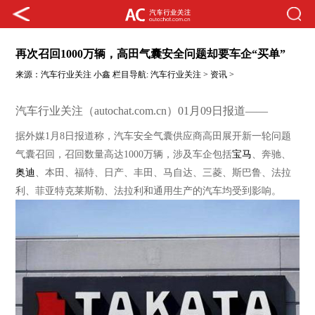
再次召回1000万辆，高田气囊安全问题却要车企“买单”
来源：
汽车行业关注
小鑫
栏目导航:
汽车行业关注
>
资讯
>
汽车行业关注（autochat.com.cn）01月09日报道——
据外媒
1月8日报道称，汽车安全气囊供应商高田展开新一轮问题
气囊召回，召回数量高达1000万辆，涉及车企包括
宝马
、奔驰、
奥迪
、本田、福特、日产、丰田、马自达、三菱、斯巴鲁、法拉
利、菲亚特克莱斯勒、法拉利和通用生产的汽车均受到影响。