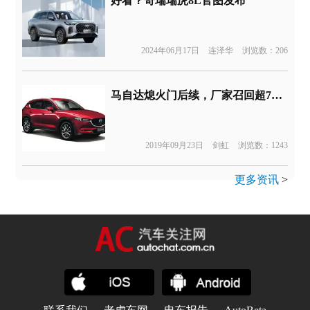
好看？奇瑞瑞虎8L官图发布
2024年06月17日
连泽华
浏览数：206
马自达熄火门后续，厂家召回超7万台CX-5更换燃油泵芯
2019年09月23日
剑虹
浏览数：1243
更多资讯
>