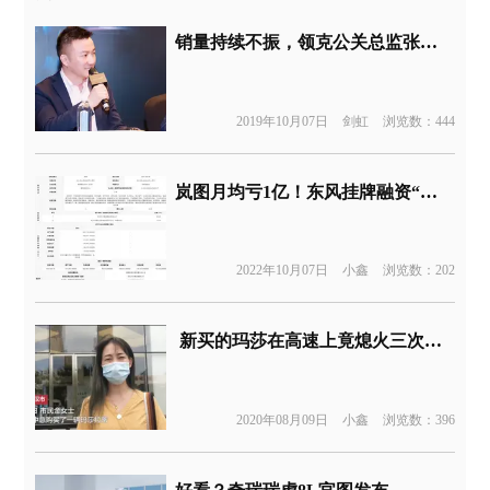
销量持续不振，领克公关总监张震被曝离职
2019年10月07日
剑虹
浏览数：444
岚图月均亏1亿！东风挂牌融资“输血”
2022年10月07日
小鑫
浏览数：202
新买的玛莎在高速上竟熄火三次，还被检出67处故障
2020年08月09日
小鑫
浏览数：396