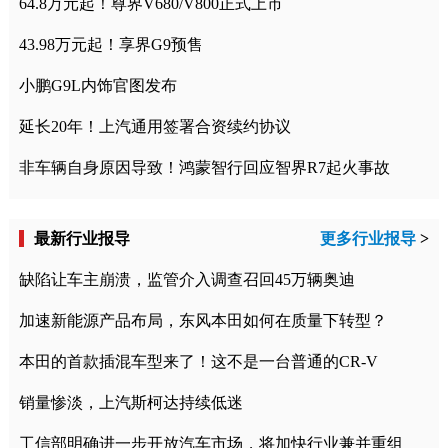
64.8万元起！尊界V680/V800正式上市
43.98万元起！享界G9预售
小鹏G9L内饰官图发布
延长20年！上汽通用签署合资续约协议
非车辆自身原因导致！鸿蒙智行回应智界R7起火事故
最新行业报导
更多行业报导
>
缺陷让车主崩溃，监管介入调查召回45万辆奥迪
加速新能源产品布局，东风本田如何在质量下转型？
本田的首款插混车型来了！这不是一台普通的CR-V
销量惨淡，上汽斯柯达持续低迷
工信部明确进一步开放汽车市场，将加快行业兼并重组