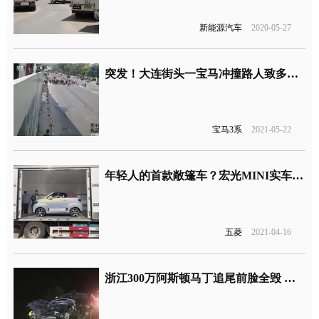
新能源汽车
2020-05-27
突发！大连街头一宝马冲撞路人致多人死亡
宝马3系
2021-05-22
年轻人的首款敞篷车？宏光MINI实车曝光
五菱
2021-04-16
浙江300万阿斯顿马丁追尾前脸全毁 车主被判全责很心疼