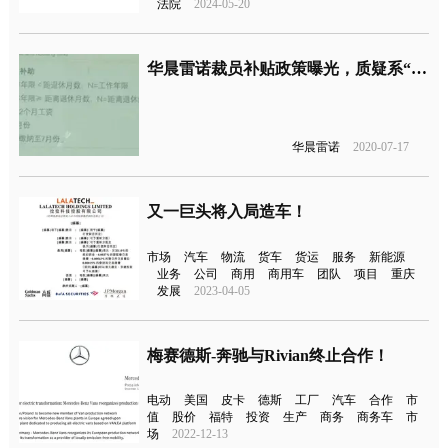
法院
2024-05-20
华晨雷诺裁员补贴政策曝光，质疑系“变相裁员计划”
华晨雷诺
2020-07-17
又一巨头将入局造车！
市场
汽车
物流
货车
货运
服务
新能源
业务
公司
商用
商用车
团队
项目
重庆
发展
2023-04-05
梅赛德斯-奔驰与Rivian终止合作！
电动
美国
皮卡
德斯
工厂
汽车
合作
市
值
股价
福特
投资
生产
商务
商务车
市
场
2022-12-13