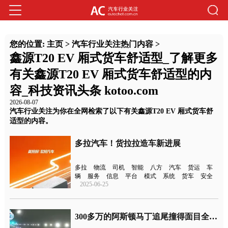
您的位置:
主页
>
汽车行业关注热门内容
>
鑫源T20 EV 厢式货车舒适型_了解更多
有关鑫源T20 EV 厢式货车舒适型的内
容_科技资讯头条 kotoo.com
2026-08-07
汽车行业关注为你在全网检索了以下有关鑫源T20 EV 厢式货车舒
适型的内容。
多拉汽车！货拉拉造车新进展
多拉
物流
司机
智能
八方
汽车
货运
车
辆
服务
信息
平台
模式
系统
货车
安全
2025-06-25
300多万的阿斯顿马丁追尾撞得面目全非，损失达到一百多万