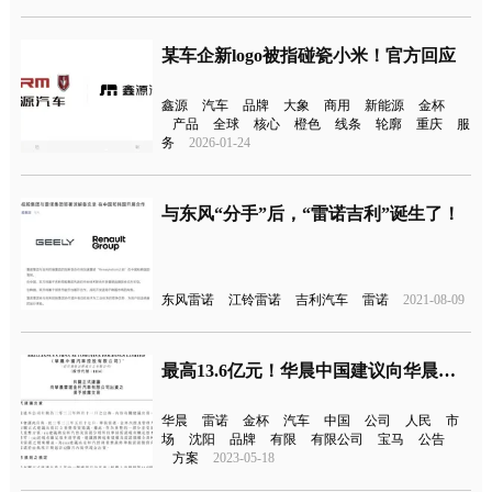
某车企新logo被指碰瓷小米！官方回应
鑫源
汽车
品牌
大象
商用
新能源
金杯
产品
全球
核心
橙色
线条
轮廓
重庆
服
务
2026-01-24
与东风“分手”后，“雷诺吉利”诞生了！
东风雷诺
江铃雷诺
吉利汽车
雷诺
2021-08-09
最高13.6亿元！华晨中国建议向华晨雷诺出资
华晨
雷诺
金杯
汽车
中国
公司
人民
市
场
沈阳
品牌
有限
有限公司
宝马
公告
方案
2023-05-18