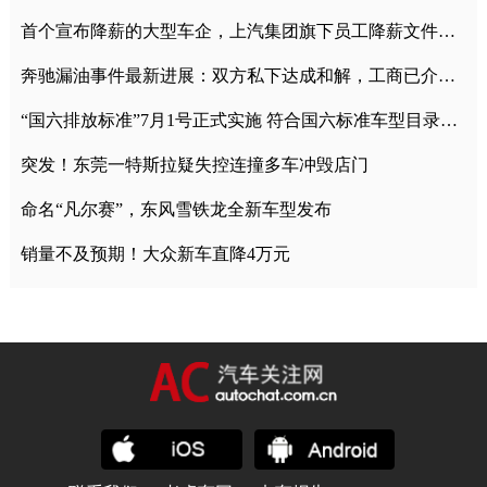
首个宣布降薪的大型车企，上汽集团旗下员工降薪文件曝光
奔驰漏油事件最新进展：双方私下达成和解，工商已介入调查
“国六排放标准”7月1号正式实施 符合国六标准车型目录一览
突发！东莞一特斯拉疑失控连撞多车冲毁店门
命名“凡尔赛”，东风雪铁龙全新车型发布
销量不及预期！大众新车直降4万元