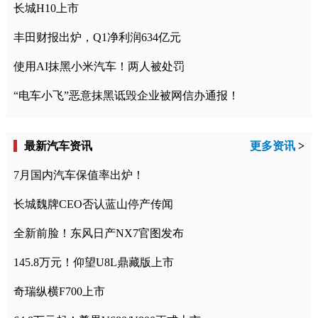
长城H10上市
丰田财报出炉，Q1净利润634亿元
使用AI抹黑小米汽车！两人被处罚
“电车小飞”恶意抹黑诋毁企业被网信办通报！
最新汽车资讯
更多资讯
>
7月国内汽车保值率出炉！
长城魏牌CEO否认蓝山停产传闻
全新前脸！东风日产NX7官图发布
145.8万元！仰望U8L鼎藏版上市
奇瑞纵横F700上市