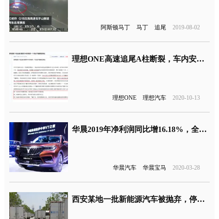
阿斯顿马丁
马丁
追尾
2019-08-02
理想ONE高速追尾A柱断裂，车内安全气囊无一弹出
理想ONE
理想汽车
2020-10-13
华晨2019年净利润同比增16.18%，全靠宝马维持生存
华晨汽车
华晨宝马
2020-03-28
西安某地一批新能源汽车被抛弃，停放一年成为僵尸车