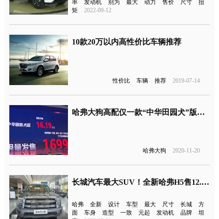
率
发动机
别为
最大
动力
售价
尺寸
扭
矩
2022-09-12
10款20万以内高性价比车辆推荐
性价比
车辆
推荐
2019-07-14
哈弗大狗高配仅一款“中华田园犬”版本，16.19万元还限量？
哈弗大狗
2020-11-20
长城汽车最大SUV！全新哈弗H5售12.28万元起
哈弗
全新
设计
车型
最大
尺寸
长城
方
面
车身
造型
一致
元起
发动机
品牌
坦