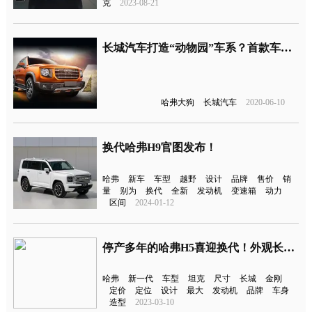
克
2023-08-21
长城汽车打造“动物园”车系？首款车型命名哈弗大狗
哈弗大狗
长城汽车
2020-06-10
换代哈弗H9官图发布！
哈弗
新车
车型
越野
设计
品牌
售价
销
量
别为
换代
全新
发动机
变速箱
动力
区间
2024-01-12
停产多年的哈弗H5喜迎换代！外观长这样
哈弗
新一代
车型
坦克
尺寸
长城
金刚
定价
定位
设计
最大
发动机
品牌
车身
造型
2023-03-10