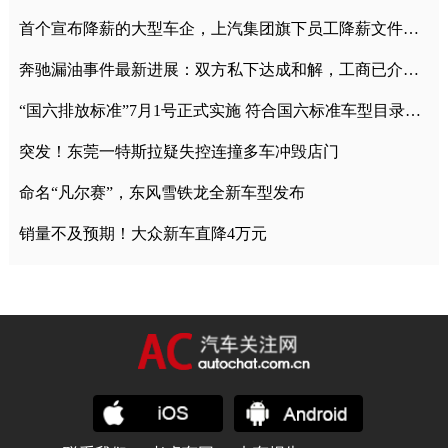
首个宣布降薪的大型车企，上汽集团旗下员工降薪文件曝光
奔驰漏油事件最新进展：双方私下达成和解，工商已介入调查
“国六排放标准”7月1号正式实施 符合国六标准车型目录一览
突发！东莞一特斯拉疑失控连撞多车冲毁店门
命名“凡尔赛”，东风雪铁龙全新车型发布
销量不及预期！大众新车直降4万元