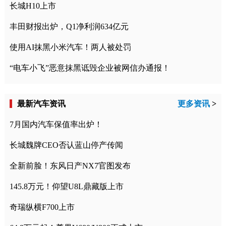
长城H10上市
丰田财报出炉，Q1净利润634亿元
使用AI抹黑小米汽车！两人被处罚
“电车小飞”恶意抹黑诋毁企业被网信办通报！
最新汽车资讯
更多资讯
>
7月国内汽车保值率出炉！
长城魏牌CEO否认蓝山停产传闻
全新前脸！东风日产NX7官图发布
145.8万元！仰望U8L鼎藏版上市
奇瑞纵横F700上市