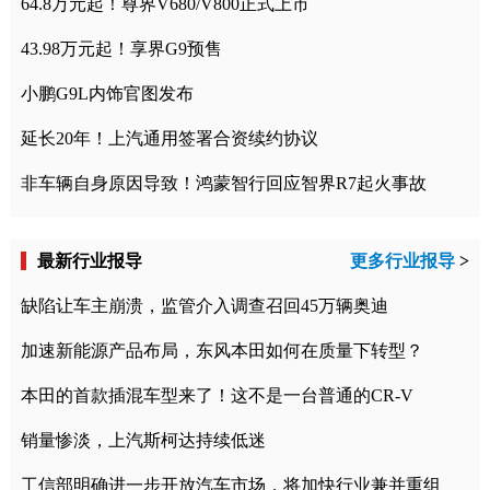
64.8万元起！尊界V680/V800正式上市
43.98万元起！享界G9预售
小鹏G9L内饰官图发布
延长20年！上汽通用签署合资续约协议
非车辆自身原因导致！鸿蒙智行回应智界R7起火事故
最新行业报导
更多行业报导
>
缺陷让车主崩溃，监管介入调查召回45万辆奥迪
加速新能源产品布局，东风本田如何在质量下转型？
本田的首款插混车型来了！这不是一台普通的CR-V
销量惨淡，上汽斯柯达持续低迷
工信部明确进一步开放汽车市场，将加快行业兼并重组