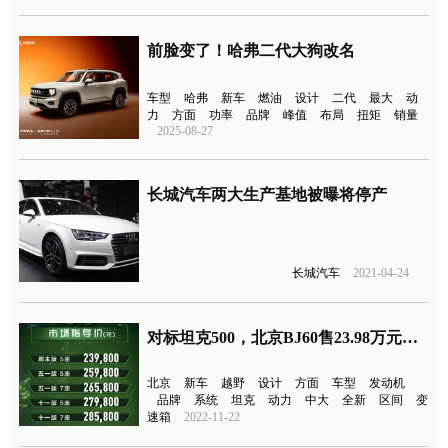
前脸变了！哈弗二代大狗改名
车型
哈弗
新车
燃油
设计
二代
最大
动
力
方面
功率
品牌
峰值
布局
扭矩
销量
2025-08-27
长城汽车两大生产基地被曝将停产
长城汽车
2021-04-24
对标坦克500，北京BJ60售23.98万元起上市
北京
新车
越野
设计
方面
车型
发动机
品牌
系统
坦克
动力
中大
全新
区间
变
速箱
2022-11-22