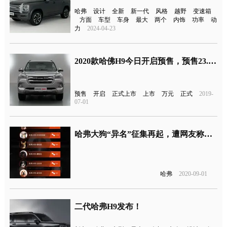
哈弗
设计
全新
新一代
风格
越野
变速箱
方面
车型
车身
最大
两个
内饰
功率
动
力
2024-04-23
2020款哈佛H9今日开启预售，预售23.18-25.78万元，8元正式上市
预售
开启
正式上市
上市
万元
正式
2019-
07-01
哈弗大狗“异名”征集再起，遭网友称其只为营销炒作
哈弗
2020-09-01
二代哈弗H9发布！