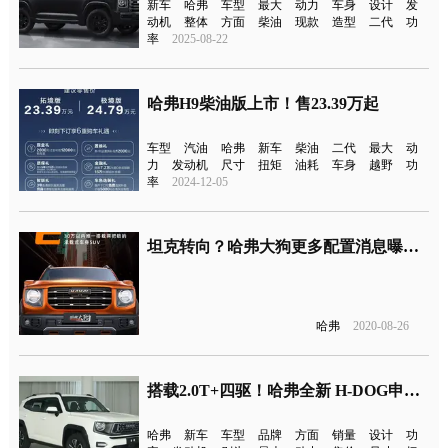
新车
哈弗
车型
最大
动力
车身
设计
发
动机
整体
方面
柴油
现款
造型
二代
功
率
2025-08-22
哈弗H9柴油版上市！售23.39万起
车型
汽油
哈弗
新车
柴油
二代
最大
动
力
发动机
尺寸
扭矩
油耗
车身
越野
功
率
2024-12-05
坦克转向？哈弗大狗更多配置消息曝光，预计9月开售
哈弗
2020-08-26
搭载2.0T+四驱！哈弗全新 H-DOG申报图曝光
哈弗
新车
车型
品牌
方面
销量
设计
功