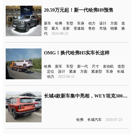
20.59万元起！新一代哈弗H9预售
新车
哈弗
车型
车身
动力
设计
方面
造
型
最大
全新
变速箱
售价
市场
销量
换
代
2024-08-25
OMG！换代哈弗H5实车长这样
哈弗
新车
车型
新一代
尺寸
发动机
造型
定位
设计
紧凑
方面
紧凑型
车身
长城
动力
2023-06-11
长城4款新车集中亮相，WEY坦克300实车曝光
哈弗
长城汽车
2020-07-23