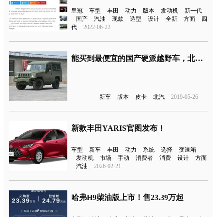
皇冠
车型
丰田
动力
版本
发动机
新一代
国产
汽油
现款
造型
设计
全新
方面
四
代
2022-06-22
能买到最便宜的国产硬派越野车，北汽制造勇士新车型上市
新车
版本
皮卡
北汽
2019-05-26
新款丰田YARIS官图发布！
车型
新车
丰田
动力
系统
选择
变速箱
发动机
市场
手动
消费者
消费
设计
方面
汽油
2026-02-21
哈弗H9柴油版上市！售23.39万起