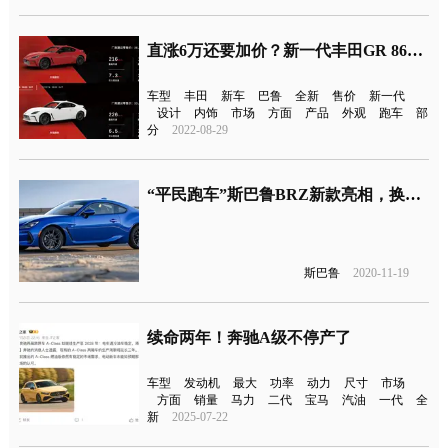
直涨6万还要加价？新一代丰田GR 86开售
车型
丰田
新车
巴鲁
全新
售价
新一代
设计
内饰
市场
方面
产品
外观
跑车
部
分
2022-08-29
“平民跑车”斯巴鲁BRZ新款亮相，换装2.4L发动机
斯巴鲁
2020-11-19
续命两年！奔驰A级不停产了
车型
发动机
最大
功率
动力
尺寸
市场
方面
销量
马力
二代
宝马
汽油
一代
全
新
2025-07-22