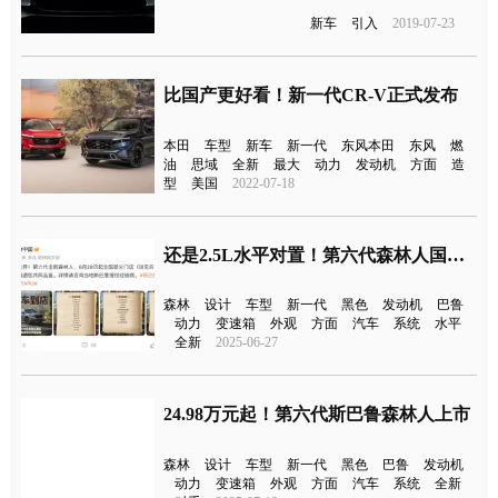
新车
引入
2019-07-23
比国产更好看！新一代CR-V正式发布
本田
车型
新车
新一代
东风本田
东风
燃
油
思域
全新
最大
动力
发动机
方面
造
型
美国
2022-07-18
还是2.5L水平对置！第六代森林人国内首发
森林
设计
车型
新一代
黑色
发动机
巴鲁
动力
变速箱
外观
方面
汽车
系统
水平
全新
2025-06-27
24.98万元起！第六代斯巴鲁森林人上市
森林
设计
车型
新一代
黑色
巴鲁
发动机
动力
变速箱
外观
方面
汽车
系统
全新