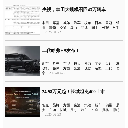
央视；丰田大规模召回43万辆车
丰田
车型
威尔
汽车
埃尔
日本
皇冠
销
售
豪华
交通
动力
品牌
国土
外观
对手
2025-01-22
二代哈弗H9发布！
新车
哈弗
车型
最大
动力
车身
设计
发
动机
整体
方面
柴油
现款
造型
二代
功
率
2025-08-22
24.98万元起！长城坦克400上市
坦克
品牌
方面
柴油
汽油
新车
销量
最
大
车辆
长城
尺寸
汽车
车身
风格
哪吒
2025-02-23