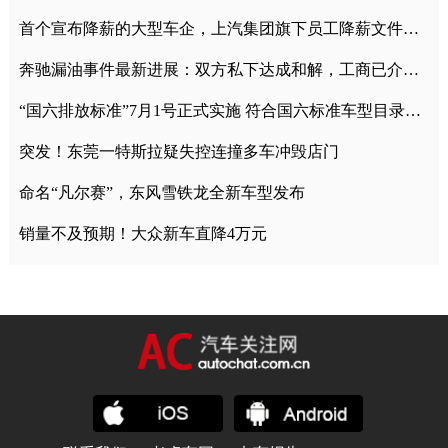
首个宣布降薪的大型车企，上汽集团旗下员工降薪文件曝光
奔驰漏油事件最新进展：双方私下达成和解，工商已介入调查
“国六排放标准”7月1号正式实施 符合国六标准车型目录一览
突发！东莞一特斯拉疑失控连撞多车冲毁店门
命名“凡尔赛”，东风雪铁龙全新车型发布
销量不及预期！大众新车直降4万元