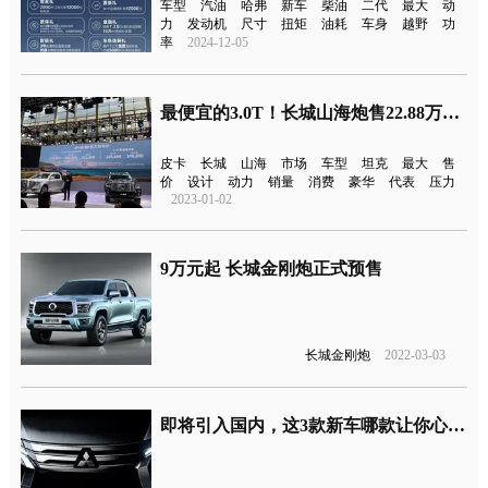
车型
汽油
哈弗
新车
柴油
二代
最大
动
力
发动机
尺寸
扭矩
油耗
车身
越野
功
率
2024-12-05
最便宜的3.0T！长城山海炮售22.88万元起
皮卡
长城
山海
市场
车型
坦克
最大
售
价
设计
动力
销量
消费
豪华
代表
压力
2023-01-02
9万元起 长城金刚炮正式预售
长城金刚炮
2022-03-03
即将引入国内，这3款新车哪款让你心动？