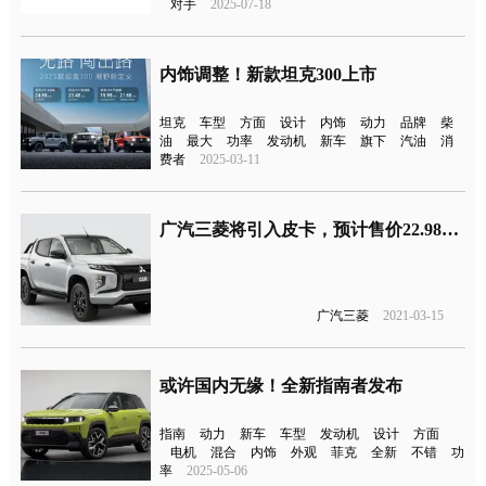
对手
2025-07-18
内饰调整！新款坦克300上市
坦克
车型
方面
设计
内饰
动力
品牌
柴
油
最大
功率
发动机
新车
旗下
汽油
消
费者
2025-03-11
广汽三菱将引入皮卡，预计售价22.98万元起
广汽三菱
2021-03-15
或许国内无缘！全新指南者发布
指南
动力
新车
车型
发动机
设计
方面
电机
混合
内饰
外观
菲克
全新
不错
功
率
2025-05-06