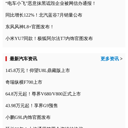
“电车小飞”恶意抹黑诋毁企业被网信办通报！
同比增长122%！北汽蓝谷7月销量公布
东风风神L8+官图发布！
小米YU7同款！极狐阿尔法T7内饰官图发布
最新汽车资讯
更多资讯
>
145.8万元！仰望U8L鼎藏版上市
奇瑞纵横F700上市
64.8万元起！尊界V680/V800正式上市
43.98万元起！享界G9预售
小鹏G9L内饰官图发布