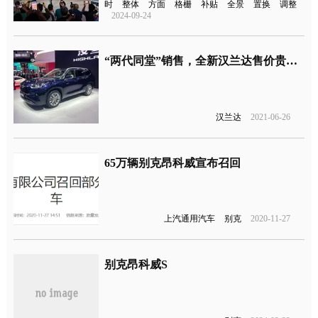
时
整体
方面
格栅
补贴
全景
置换
调整
2024-09-24
“两代同堂”销售，全新汉兰达售价贵了3万元
汉兰达
2021-06-26
65万辆别克昂科威宣布召回
上汽通用汽车
别克
2020-11-27
别克昂科威S