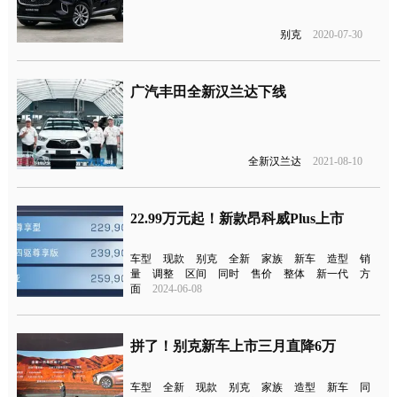
别克
2020-07-30
广汽丰田全新汉兰达下线
全新汉兰达
2021-08-10
22.99万元起！新款昂科威Plus上市
车型
现款
别克
全新
家族
新车
造型
销
量
调整
区间
同时
售价
整体
新一代
方
面
2024-06-08
拼了！别克新车上市三月直降6万
车型
全新
现款
别克
家族
造型
新车
同