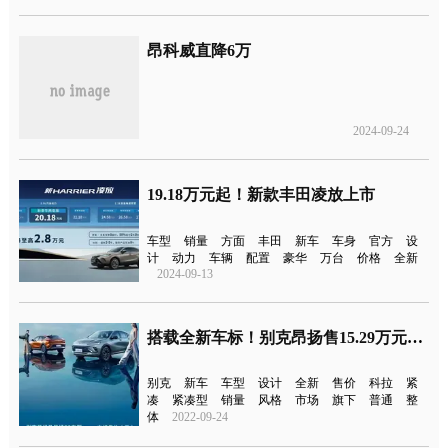
昂科威直降6万
2024-09-24
19.18万元起！新款丰田凌放上市
车型
销量
方面
丰田
新车
车身
官方
设
计
动力
车辆
配置
豪华
万台
价格
全新
2024-09-13
搭载全新车标！别克昂扬售15.29万元起上市
别克
新车
车型
设计
全新
售价
科拉
紧
凑
紧凑型
销量
风格
市场
旗下
普通
整
体
2022-09-24