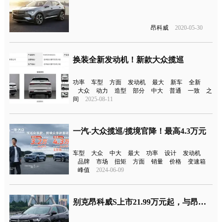
昂科威
2020-05-30
换装全新发动机！新款大众揽巡
功率
车型
方面
发动机
最大
新车
全新
大众
动力
造型
部分
中大
普通
一致
之
间
2025-08-11
一汽-大众揽巡/揽境官降！最高4.3万元
车型
大众
中大
最大
功率
设计
发动机
品牌
市场
扭矩
方面
销量
价格
变速箱
峰值
2024-06-09
别克昂科威S上市21.99万元起，与昂科威共线销售