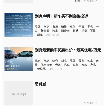
别克
2024-03-22
别克声明！新车买不到直接投诉
品牌
别克
市场
销量
车型
份额
零售
一
口
新能源
汽车
消费者
补贴
消费
置换
新车
2024-09-26
别克最新购车优惠出炉：最高优惠7万元
优惠
市场
综合
别克
品牌
最高
购车
政
策
优惠政策
元起
汽车
车型
价格
产品
价格战
2023-12-16
昂科威
2024-06-07