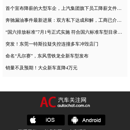
首个宣布降薪的大型车企，上汽集团旗下员工降薪文件曝光
奔驰漏油事件最新进展：双方私下达成和解，工商已介入调查
“国六排放标准”7月1号正式实施 符合国六标准车型目录一览
突发！东莞一特斯拉疑失控连撞多车冲毁店门
命名“凡尔赛”，东风雪铁龙全新车型发布
销量不及预期！大众新车直降4万元