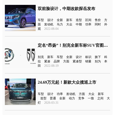
双前脸设计，中期改款探岳发布
车型
设计
全新
新车
造型
区间
售价
方
面
发动机
马力
大众
中期
功率
同时
外
观
2022-08-04
定名“昂扬”！别克全新车标SUV官图公布
别克
新车
车型
全新
设计
标识
旗下
科
拉
紧凑
品牌
方面
紧凑型
销量
别为
本
田
2022-08-19
24.69万元起！新款大众揽巡上市
车型
设计
功率
发动机
方面
大众
新车
造型
普通
全新
动力
竞争
一致
之间
大
灯
2026-03-31