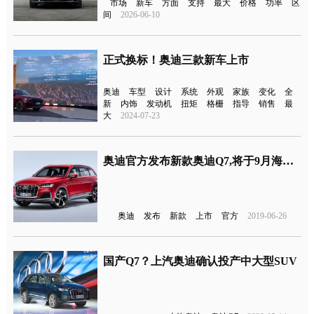
市场
新车
方面
支持
最大
价格
功率
区
间
2026-06-10
正式换标！奥迪三款新车上市
奥迪
车型
设计
系统
外观
家族
变化
全
新
内饰
发动机
扭矩
格栅
指导
销售
最
大
2024-07-23
奥迪官方发布新款奥迪Q7,将于9月海外上市
奥迪
发布
新款
上市
官方
2019-06-26
国产Q7？上汽奥迪确认投产中大型SUV