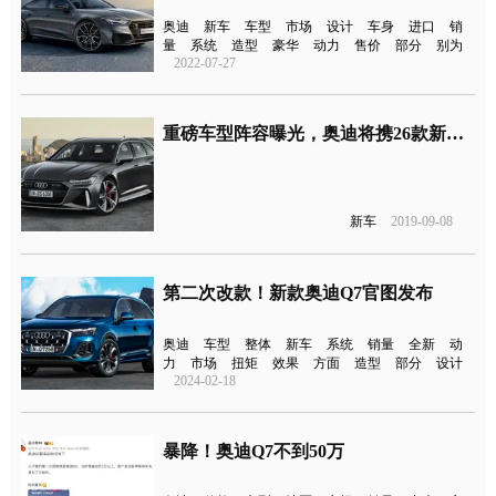
奥迪
新车
车型
市场
设计
车身
进口
销
量
系统
造型
豪华
动力
售价
部分
别为
2022-07-27
重磅车型阵容曝光，奥迪将携26款新车登法兰克福车展
新车
2019-09-08
第二次改款！新款奥迪Q7官图发布
奥迪
车型
整体
新车
系统
销量
全新
动
力
市场
扭矩
效果
方面
造型
部分
设计
2024-02-18
暴降！奥迪Q7不到50万