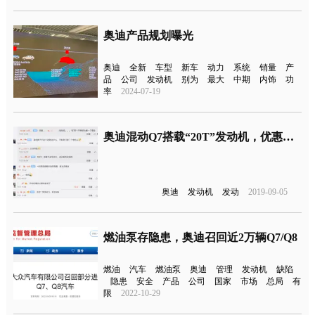
奥迪产品规划曝光
奥迪
全新
车型
新车
动力
系统
销量
产
品
公司
发动机
别为
最大
中期
内饰
功
率
2024-07-19
奥迪混动Q7搭载“20T”发动机，优惠后仅61万！故意还是无意？
奥迪
发动机
发动
2019-09-05
燃油泵存隐患，奥迪召回近2万辆Q7/Q8
燃油
汽车
燃油泵
奥迪
管理
发动机
缺陷
隐患
安全
产品
公司
国家
市场
总局
有
限
2022-10-29