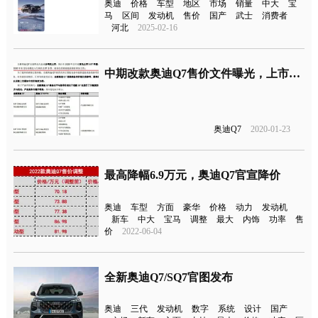
奥迪
价格
车型
地区
市场
销量
中大
宝
马
区间
发动机
售价
国产
武士
消费者
河北
2025-02-16
中期改款奥迪Q7售价文件曝光，上市就优惠12万
奥迪Q7
2020-01-23
最高降幅6.9万元，奥迪Q7官宣降价
奥迪
车型
方面
豪华
价格
动力
发动机
新车
中大
宝马
调整
最大
内饰
功率
售
价
2022-06-04
全新奥迪Q7/SQ7官图发布
奥迪
三代
发动机
数字
系统
设计
国产