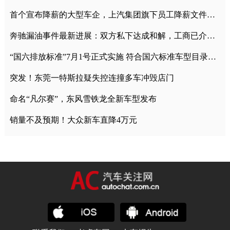
首个宣布降薪的大型车企，上汽集团旗下员工降薪文件曝光
奔驰漏油事件最新进展：双方私下达成和解，工商已介入调查
“国六排放标准”7月1号正式实施 符合国六标准车型目录一览
突发！东莞一特斯拉疑失控连撞多车冲毁店门
命名“凡尔赛”，东风雪铁龙全新车型发布
销量不及预期！大众新车直降4万元