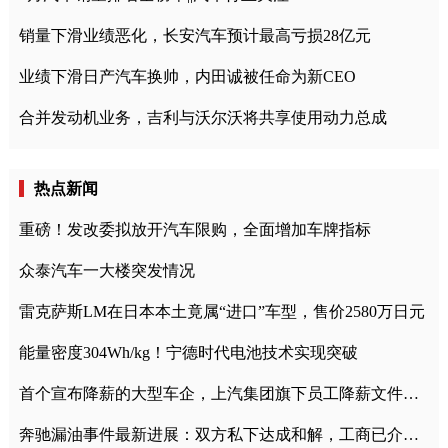
销量下滑业绩恶化，长安汽车预计最高亏损28亿元
业绩下滑日产汽车换帅，内田诚被任命为新CEO
合并发动机业务，吉利与沃尔沃将共享使用动力总成
热点新闻
重磅！发改委拟放开汽车限购，全面增加车牌指标
众泰汽车一大楼突发情况
雷克萨斯LM在日本本土竟属“进口”车型，售价2580万日元
能量密度304Wh/kg！宁德时代电池技术实现突破
首个宣布降薪的大型车企，上汽集团旗下员工降薪文件曝光
奔驰漏油事件最新进展：双方私下达成和解，工商已介入调查