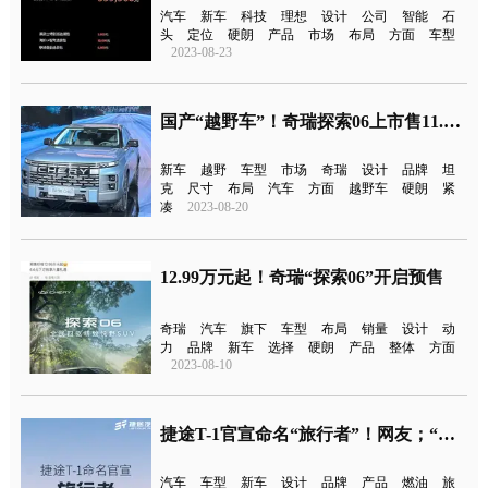
汽车
新车
科技
理想
设计
公司
智能
石
头
定位
硬朗
产品
市场
布局
方面
车型
2023-08-23
国产“越野车”！奇瑞探索06上市售11.69万-13.99万元
新车
越野
车型
市场
奇瑞
设计
品牌
坦
克
尺寸
布局
汽车
方面
越野车
硬朗
紧
凑
2023-08-20
12.99万元起！奇瑞“探索06”开启预售
奇瑞
汽车
旗下
车型
布局
销量
设计
动
力
品牌
新车
选择
硬朗
产品
整体
方面
2023-08-10
捷途T-1官宣命名“旅行者”！网友；“奇瑞卫士”
汽车
车型
新车
设计
品牌
产品
燃油
旅