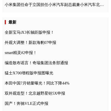
小米集团任命于立国担任小米汽车副总裁兼小米汽车北京总部政委
最新
全新宝马iX3长轴距版申报！
外观大调整！新款海豹07申报
smart精灵#2申报！
编造散布谣言！奇瑞集团法务部通报
猛士X700增程版申报图曝光
本田中国7月销量曝光！同比下降44%
双外观造型！北京越野星钽5X申报
国产！奔驰VLE正式申报