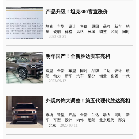
产品升级！坦克300官宣涨价
坦克
车型
设计
售价
原因
品牌
新车
销
量
硬朗
价格
风格
长城
调整
区间
同时
2022-08-31
明年国产！全新胜达实车亮相
造型
全新
车型
同时
品牌
兰达
设计
硬
朗
动力
新车
汽车
部分
销量
集团
一代
2023-09-12
外观内饰大调整！第五代现代胜达亮相
市场
造型
产品
全新
兰达
动力
同时
新
车
车型
设计
内饰
硬朗
北京现代
部分
北京
2023-08-11