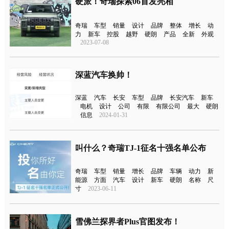
硬派！奇瑞探索06首发亮相
奇瑞
车型
销量
设计
品牌
整体
增长
动
力
新车
控股
越野
硬朗
产品
全新
外观
2023-07-08
深蓝汽车换帅！
深蓝
汽车
长安
车型
品牌
长安汽车
新车
电机
设计
公司
有限
有限公司
最大
硬朗
信息
2024-01-31
叫什么？奇瑞TJ-1征名十强名单公布
奇瑞
车型
销量
增长
品牌
车辆
动力
新
能源
方面
汽车
设计
新车
硬朗
名称
尺
寸
2023-06-11
雪佛兰探界者Plus官图发布！