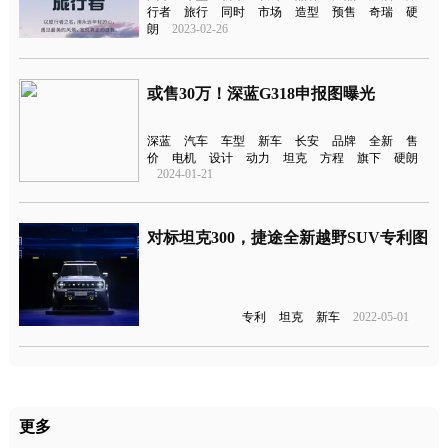
行者
旅行
同时
市场
造型
预售
奇瑞
硬
朗
2023-02-26
或售30万！深蓝G318申报图曝光
深蓝
汽车
车型
新车
长安
品牌
全新
售
价
电机
设计
动力
坦克
方程
旗下
硬朗
2024-01-21
对标坦克300，捷途全新越野SUV专利图
专利
坦克
新车
2022-05-01
更多