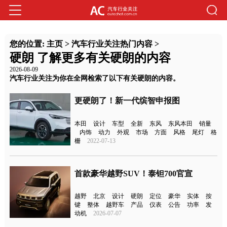
您的位置:
主页
>
汽车行业关注热门内容
>
硬朗 了解更多有关硬朗的内容
2026-08-09
汽车行业关注为你在全网检索了以下有关硬朗的内容。
更硬朗了！新一代缤智申报图
本田
设计
车型
全新
东风
东风本田
销量
内饰
动力
外观
市场
方面
风格
尾灯
格
栅
2022-07-13
首款豪华越野SUV！泰钽700官宣
越野
北京
设计
硬朗
定位
豪华
实体
按
键
整体
越野车
产品
仪表
公告
功率
发
动机
2026-07-07