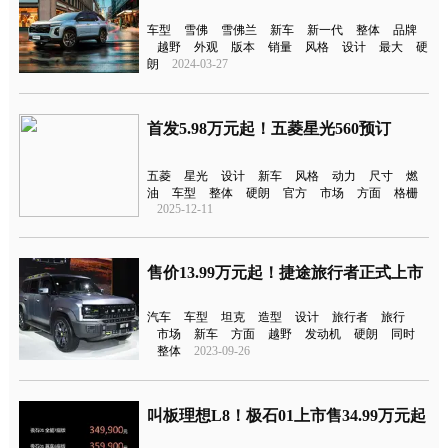
车型
雪佛
雪佛兰
新车
新一代
整体
品牌
越野
外观
版本
销量
风格
设计
最大
硬
朗
2024-03-27
首发5.98万元起！五菱星光560预订
五菱
星光
设计
新车
风格
动力
尺寸
燃
油
车型
整体
硬朗
官方
市场
方面
格栅
2025-12-11
售价13.99万元起！捷途旅行者正式上市
汽车
车型
坦克
造型
设计
旅行者
旅行
市场
新车
方面
越野
发动机
硬朗
同时
整体
2023-09-26
叫板理想L8！极石01上市售34.99万元起