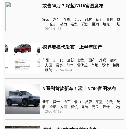
或售30万？深蓝G318官图发布
深蓝
汽车
车型
长安
品牌
新车
售价
旗
下
全新
动力
造型
硬朗
区间
坦克
市场
2024-01-11
探界者换代发布，上半年国产
车型
新一代
全新
款型
国产
外观
整体
方面
雪佛
前代
雪佛兰
市场
设计
越野
硬朗
2024-01-24
X系列首款新车！猛士X700官图发布
新车
猛士
汽车
动力
品牌
车型
别为
硬
朗
全新
方面
标识
系统
定位
设计
书包
2026-07-12