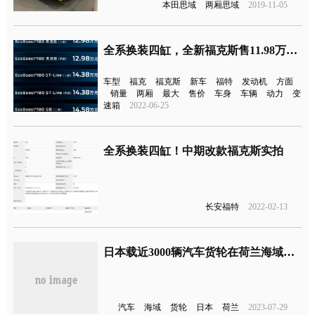
本田思域
两厢思域
2019-11-05
全系换装四缸，全新福克斯售11.98万元起
车型
福克
福克斯
新车
福特
发动机
方面
销量
两厢
最大
售价
车身
车辆
动力
变
速箱
2022-06-25
全系换装四缸！中期改款福克斯实拍
长安福特
2022-02-13
日本载近3000辆汽车货轮在荷兰海域起火：多车企回应
汽车
海域
货轮
日本
荷兰
2023-07-29