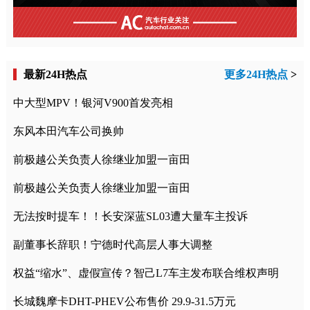
最新24H热点
更多24H热点
>
中大型MPV！银河V900首发亮相
东风本田汽车公司换帅
前极越公关负责人徐继业加盟一亩田
前极越公关负责人徐继业加盟一亩田
无法按时提车！！长安深蓝SL03遭大量车主投诉
副董事长辞职！宁德时代高层人事大调整
权益“缩水”、虚假宣传？智己L7车主发布联合维权声明
长城魏摩卡DHT-PHEV公布售价 29.9-31.5万元