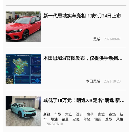
新一代思域实车亮相！或9月24日上市
思域
2021-09-07
本田思域Si官图发布，仅提供手动挡版本
本田思域
2021-10-20
或低于10万元！朗逸XR定名“朗逸 新锐”
新锐
车型
大众
设计
售价
家族
市场
新
车
燃油
销量
定位
年轻
轴距
造型
风格
2023-05-10