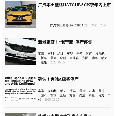
广汽本田型格HATCHBACK或年内上市
广汽本田型格HATCHBACK
2022-02-26
新老更替！“老帝豪”停产停售
帝豪
吉利
品牌
车型
售价
区间
发动机
新车
最大
全新
变速箱
方面
功率
动力
扭矩
2022-10-05
确认！奔驰A级将停产
车型
发动机
动力
宝马
最大
功率
尺寸
国产
市场
全新
方面
汽油
销量
马力
二
代
2025-03-25