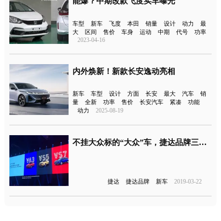
能爆？中期改款飞度实车曝光
车型
新车
飞度
本田
销量
设计
动力
最
大
区间
售价
车身
运动
中期
代号
功率
2023-04-16
内外焕新！新款长安逸动亮相
新车
车型
设计
方面
长安
最大
汽车
销
量
全新
功率
售价
长安汽车
紧凑
功能
动力
2025-08-19
不挂大众标的“大众”车，捷达品牌三款“新车”亮相
捷达
捷达品牌
新车
2019-03-22