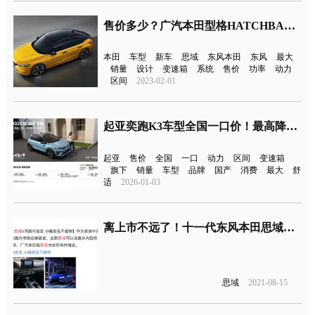
售价多少？广汽本田型格HATCHBACK官图来了
本田
车型
新车
思域
东风本田
东风
最大
销量
设计
变速箱
系统
售价
功率
动力
区间
2023-02-01
起亚奕跑K3车型全国一口价！最高降4.45万元
起亚
售价
全国
一口
动力
区间
变速箱
旗下
销量
车型
品牌
国产
消费
最大
舒
适
2026-01-03
离上市不远了！十一代东风本田思域将首发
思域
2021-08-15