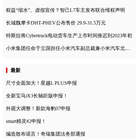
权益“缩水”、虚假宣传？智己L7车主发布联合维权声明
长城魏摩卡DHT-PHEV公布售价 29.9-31.5万元
特斯拉将Cybertruck电动货车生产上市时间推迟到2023年初
小米集团任命于立国担任小米汽车副总裁兼小米汽车北京总部政委
最新
尺寸全面加大！星越L PLUS申报
全新宝马iX3长轴距版申报！
外观大调整！新款海豹07申报
smart精灵#2申报！
编造散布谣言！奇瑞集团法务部通报