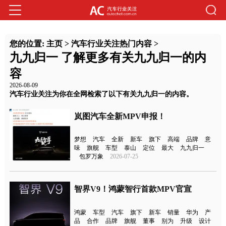
您的位置:
主页
>
汽车行业关注热门内容
>
九九归一 了解更多有关九九归一的内
容
2026-08-09
汽车行业关注为你在全网检索了以下有关九九归一的内容。
岚图汽车全新MPV申报！
梦想
汽车
全新
新车
旗下
高端
品牌
意
味
旗舰
车型
泰山
定位
最大
九九归一
包罗万象
2026-07-25
智界V9！鸿蒙智行首款MPV官宣
鸿蒙
车型
汽车
旗下
新车
销量
华为
产
品
合作
品牌
旗舰
董事
别为
升级
设计