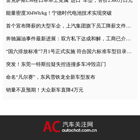
雷克萨斯LM在日本本土竟属“进口”车型，售价2580万日元
能量密度304Wh/kg！宁德时代电池技术实现突破
首个宣布降薪的大型车企，上汽集团旗下员工降薪文件曝光
奔驰漏油事件最新进展：双方私下达成和解，工商已介入调查
“国六排放标准”7月1号正式实施 符合国六标准车型目录一览
突发！东莞一特斯拉疑失控连撞多车冲毁店门
命名“凡尔赛”，东风雪铁龙全新车型发布
销量不及预期！大众新车直降4万元